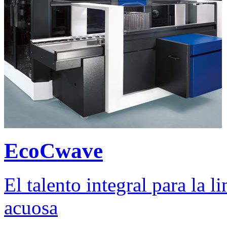
EcoCwave
El talento integral para la 
acuosa