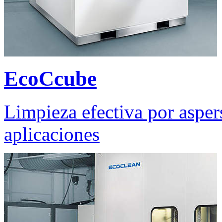
EcoCcube
Limpieza efectiva por asper
aplicaciones