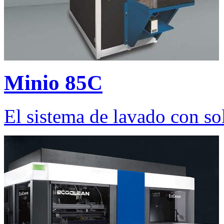
Minio 85C
El sistema de lavado con so