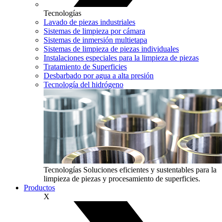
Tecnologías
Lavado de piezas industriales
Sistemas de limpieza por cámara
Sistemas de inmersión multietapa
Sistemas de limpieza de piezas individuales
Instalaciones especiales para la limpieza de piezas
Tratamiento de Superficies
Desbarbado por agua a alta presión
Tecnología del hidrógeno
Tecnologías
Soluciones eficientes y sustentables para la
limpieza de piezas y procesamiento de superficies.
Productos
X