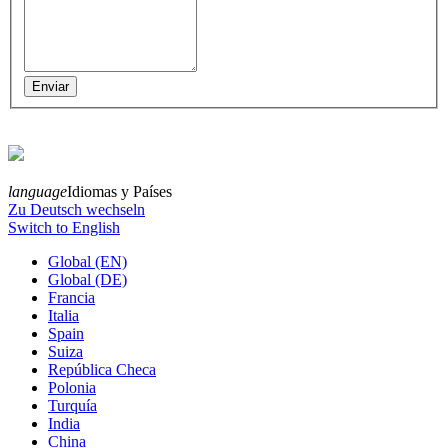
language
Idiomas y Países
Zu Deutsch wechseln
Switch to English
Global (EN)
Global (DE)
Francia
Italia
Spain
Suiza
República Checa
Polonia
Turquía
India
China