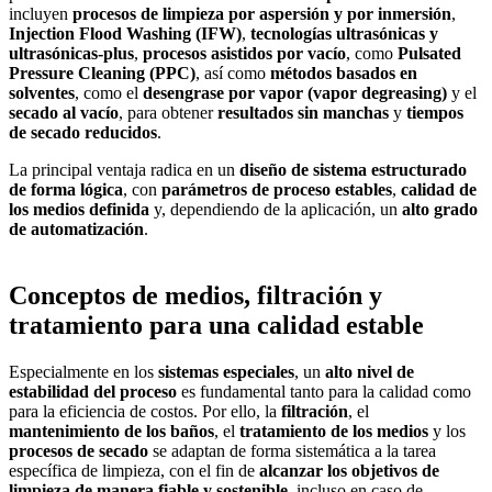
incluyen
procesos de limpieza por aspersión y por inmersión
,
Injection Flood Washing (IFW)
,
tecnologías ultrasónicas y
ultrasónicas‑plus
,
procesos asistidos por vacío
, como
Pulsated
Pressure Cleaning (PPC)
, así como
métodos basados en
solventes
, como el
desengrase por vapor (vapor degreasing)
y el
secado al vacío
, para obtener
resultados sin manchas
y
tiempos
de secado reducidos
.
La principal ventaja radica en un
diseño de sistema estructurado
de forma lógica
, con
parámetros de proceso estables
,
calidad de
los medios definida
y, dependiendo de la aplicación, un
alto grado
de automatización
.
Conceptos de medios, filtración y
tratamiento para una calidad estable
Especialmente en los
sistemas especiales
, un
alto nivel de
estabilidad del proceso
es fundamental tanto para la calidad como
para la eficiencia de costos. Por ello, la
filtración
, el
mantenimiento de los baños
, el
tratamiento de los medios
y los
procesos de secado
se adaptan de forma sistemática a la tarea
específica de limpieza, con el fin de
alcanzar los objetivos de
limpieza de manera fiable y sostenible
, incluso en caso de