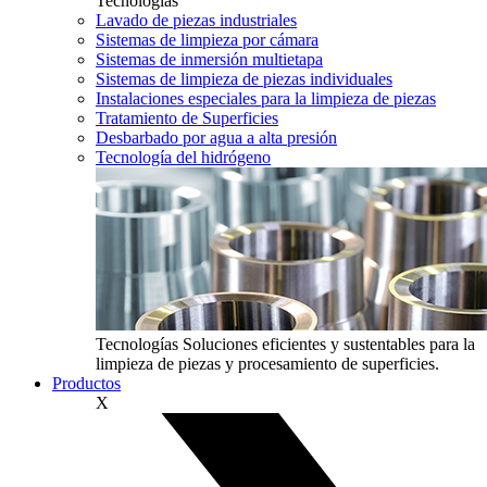
Tecnologías
Lavado de piezas industriales
Sistemas de limpieza por cámara
Sistemas de inmersión multietapa
Sistemas de limpieza de piezas individuales
Instalaciones especiales para la limpieza de piezas
Tratamiento de Superficies
Desbarbado por agua a alta presión
Tecnología del hidrógeno
Tecnologías
Soluciones eficientes y sustentables para la
limpieza de piezas y procesamiento de superficies.
Productos
X