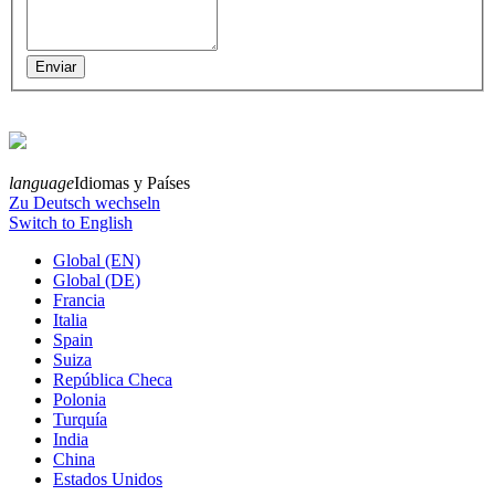
language
Idiomas y Países
Zu Deutsch wechseln
Switch to English
Global (EN)
Global (DE)
Francia
Italia
Spain
Suiza
República Checa
Polonia
Turquía
India
China
Estados Unidos