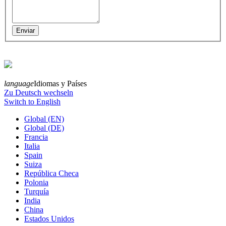
language
Idiomas y Países
Zu Deutsch wechseln
Switch to English
Global (EN)
Global (DE)
Francia
Italia
Spain
Suiza
República Checa
Polonia
Turquía
India
China
Estados Unidos