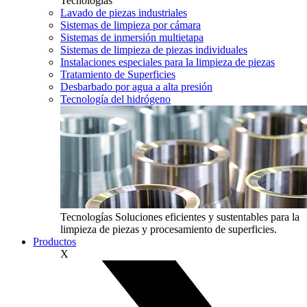
Tecnologías
Lavado de piezas industriales
Sistemas de limpieza por cámara
Sistemas de inmersión multietapa
Sistemas de limpieza de piezas individuales
Instalaciones especiales para la limpieza de piezas
Tratamiento de Superficies
Desbarbado por agua a alta presión
Tecnología del hidrógeno
Tecnologías
Soluciones eficientes y sustentables para la
limpieza de piezas y procesamiento de superficies.
Productos
X