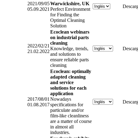
2021/09/05
Warwickshire, UK
Descarg
05.09.2021
Perfect Environment
for Finding the
Optimal Cleaning
Solution
Ecoclean webinars
on industrial parts
cleaning
2022/02/21
Knowledge, trends,
Descarg
21.02.2022
and solutions to
ensure reliable parts
cleaning
Ecoclean: optimally
adapted cleaning
and service
solutions for each
application
2017/08/01
Nowadays
Descarg
01.08.2017
specifications for
particulate and/or
film-like cleanliness
are a matter of course
in almost all
industries.