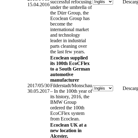
successful refocusing
Descarg
15.04.2016
under the umbrella of
the Dürr Group, the
Ecoclean Group has
become the
international market
and technology
leader in industrial
parts cleaning over
the last few years.
Ecoclean supplied
its 100th EcoCFlex
to a South German
automotive
manufacturer
2017/05/30
Filderstadt/Monschau
Descarg
30.05.2017
– In the 100th year of
its history, 2016, the
BMW Group
ordered the 100th
EcoCFlex system
from Ecoclean.
Ecoclean UK at a
new location in
Alcester,