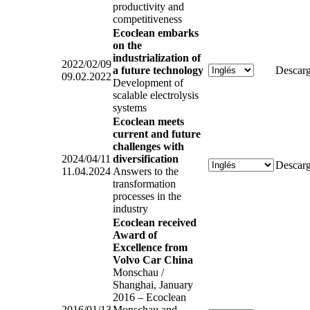
productivity and
competitiveness
Ecoclean embarks
on the
industrialization of
2022/02/09
a future technology
Descarg
09.02.2022
Development of
scalable electrolysis
systems
Ecoclean meets
current and future
challenges with
2024/04/11
diversification
Descarg
11.04.2024
Answers to the
transformation
processes in the
industry
Ecoclean received
Award of
Excellence from
Volvo Car China
Monschau /
Shanghai, January
2016 – Ecoclean
2016/01/13
Monschau and