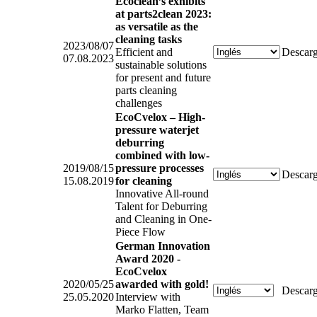
Ecoclean’s exhibits
at parts2clean 2023:
as versatile as the
cleaning tasks
2023/08/07
Efficient and
Descarg
07.08.2023
sustainable solutions
for present and future
parts cleaning
challenges
EcoCvelox – High-
pressure waterjet
deburring
combined with low-
2019/08/15
pressure processes
Descarg
15.08.2019
for cleaning
Innovative All-round
Talent for Deburring
and Cleaning in One-
Piece Flow
German Innovation
Award 2020 -
EcoCvelox
2020/05/25
awarded with gold!
Descarg
25.05.2020
Interview with
Marko Flatten, Team