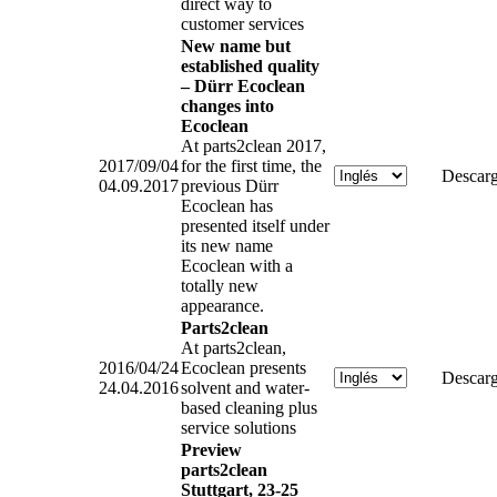
direct way to
customer services
New name but
established quality
– Dürr Ecoclean
changes into
Ecoclean
At parts2clean 2017,
2017/09/04
for the first time, the
Descarg
04.09.2017
previous Dürr
Ecoclean has
presented itself under
its new name
Ecoclean with a
totally new
appearance.
Parts2clean
At parts2clean,
2016/04/24
Ecoclean presents
Descarg
24.04.2016
solvent and water-
based cleaning plus
service solutions
Preview
parts2clean
Stuttgart, 23-25