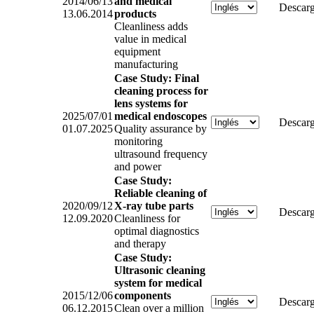
2014/06/13
and medical
Descarg
13.06.2014
products
Cleanliness adds
value in medical
equipment
manufacturing
Case Study: Final
cleaning process for
lens systems for
2025/07/01
medical endoscopes
Descarg
01.07.2025
Quality assurance by
monitoring
ultrasound frequency
and power
Case Study:
Reliable cleaning of
2020/09/12
X-ray tube parts
Descarg
12.09.2020
Cleanliness for
optimal diagnostics
and therapy
Case Study:
Ultrasonic cleaning
system for medical
2015/12/06
components
Descarg
06.12.2015
Clean over a million