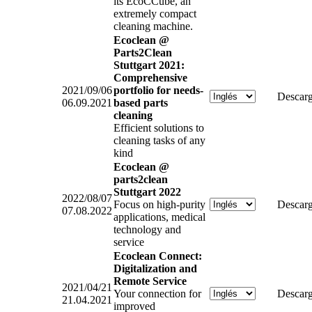
its EcoCCube, an
extremely compact
cleaning machine.
Ecoclean @
Parts2Clean
Stuttgart 2021:
Comprehensive
2021/09/06
portfolio for needs-
Descarg
06.09.2021
based parts
cleaning
Efficient solutions to
cleaning tasks of any
kind
Ecoclean @
parts2clean
Stuttgart 2022
2022/08/07
Focus on high-purity
Descarg
07.08.2022
applications, medical
technology and
service
Ecoclean Connect:
Digitalization and
Remote Service
2021/04/21
Your connection for
Descarg
21.04.2021
improved