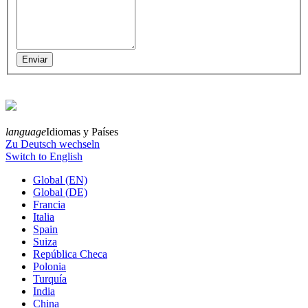
language
Idiomas y Países
Zu Deutsch wechseln
Switch to English
Global (EN)
Global (DE)
Francia
Italia
Spain
Suiza
República Checa
Polonia
Turquía
India
China