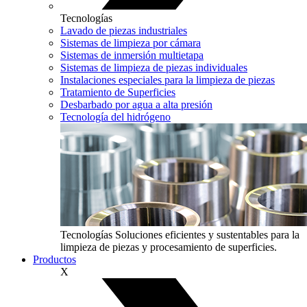
Tecnologías
Lavado de piezas industriales
Sistemas de limpieza por cámara
Sistemas de inmersión multietapa
Sistemas de limpieza de piezas individuales
Instalaciones especiales para la limpieza de piezas
Tratamiento de Superficies
Desbarbado por agua a alta presión
Tecnología del hidrógeno
Tecnologías
Soluciones eficientes y sustentables para la
limpieza de piezas y procesamiento de superficies.
Productos
X