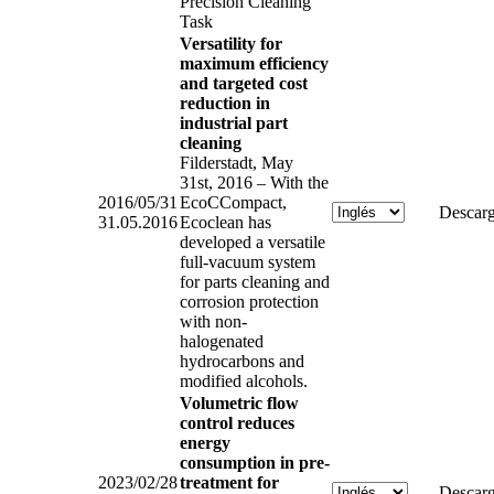
Precision Cleaning
Task
Versatility for
maximum efficiency
and targeted cost
reduction in
industrial part
cleaning
Filderstadt, May
31st, 2016 – With the
2016/05/31
EcoCCompact,
Descarg
31.05.2016
Ecoclean has
developed a versatile
full-vacuum system
for parts cleaning and
corrosion protection
with non-
halogenated
hydrocarbons and
modified alcohols.
Volumetric flow
control reduces
energy
consumption in pre-
2023/02/28
treatment for
Descarg