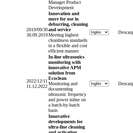
Manager Product
Development
Innovation and
more for use in
deburring, cleaning
2019/09/30
and service
Descarg
30.09.2019
Meeting highest
cleanliness standards
in a flexible and cost
efficient manner
In-line ultrasonics
monitoring with
innovative APM
solution from
Ecoclean
2022/12/11
Monitoring and
Descarg
11.12.2022
documenting
ultrasonic frequency
and power inline on
a batch-by-batch
basis
Innovative
developments for
ultra-fine cleaning
and activation