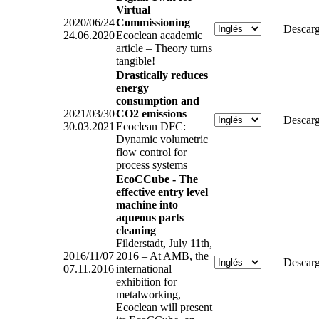
Virtual
2020/06/24
Commissioning
Descarg
24.06.2020
Ecoclean academic
article – Theory turns
tangible!
Drastically reduces
energy
consumption and
2021/03/30
CO2 emissions
Descarg
30.03.2021
Ecoclean DFC:
Dynamic volumetric
flow control for
process systems
EcoCCube - The
effective entry level
machine into
aqueous parts
cleaning
Filderstadt, July 11th,
2016/11/07
2016 – At AMB, the
Descarg
07.11.2016
international
exhibition for
metalworking,
Ecoclean will present