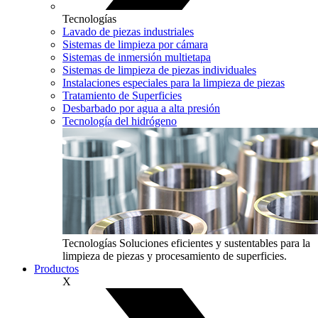
Tecnologías
Lavado de piezas industriales
Sistemas de limpieza por cámara
Sistemas de inmersión multietapa
Sistemas de limpieza de piezas individuales
Instalaciones especiales para la limpieza de piezas
Tratamiento de Superficies
Desbarbado por agua a alta presión
Tecnología del hidrógeno
Tecnologías
Soluciones eficientes y sustentables para la
limpieza de piezas y procesamiento de superficies.
Productos
X