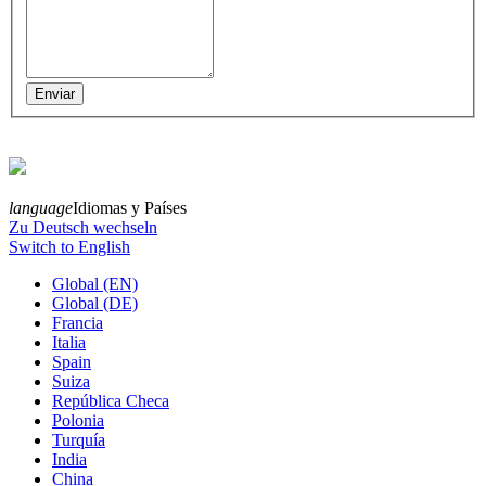
language
Idiomas y Países
Zu Deutsch wechseln
Switch to English
Global (EN)
Global (DE)
Francia
Italia
Spain
Suiza
República Checa
Polonia
Turquía
India
China