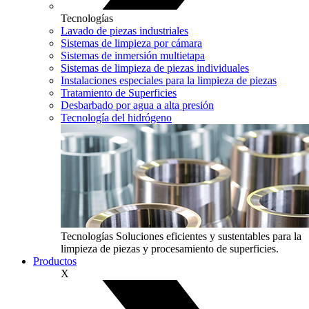
Tecnologías
Lavado de piezas industriales
Sistemas de limpieza por cámara
Sistemas de inmersión multietapa
Sistemas de limpieza de piezas individuales
Instalaciones especiales para la limpieza de piezas
Tratamiento de Superficies
Desbarbado por agua a alta presión
Tecnología del hidrógeno
Tecnologías
Soluciones eficientes y sustentables para la
limpieza de piezas y procesamiento de superficies.
Productos
X