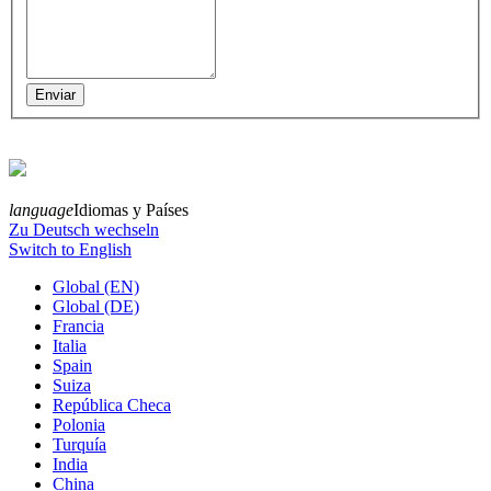
language
Idiomas y Países
Zu Deutsch wechseln
Switch to English
Global (EN)
Global (DE)
Francia
Italia
Spain
Suiza
República Checa
Polonia
Turquía
India
China