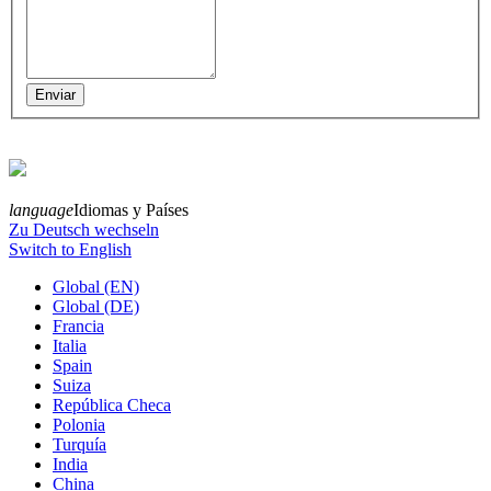
language
Idiomas y Países
Zu Deutsch wechseln
Switch to English
Global (EN)
Global (DE)
Francia
Italia
Spain
Suiza
República Checa
Polonia
Turquía
India
China