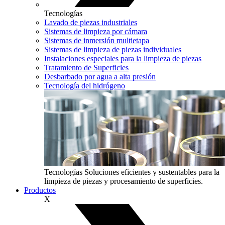
Tecnologías
Lavado de piezas industriales
Sistemas de limpieza por cámara
Sistemas de inmersión multietapa
Sistemas de limpieza de piezas individuales
Instalaciones especiales para la limpieza de piezas
Tratamiento de Superficies
Desbarbado por agua a alta presión
Tecnología del hidrógeno
Tecnologías
Soluciones eficientes y sustentables para la
limpieza de piezas y procesamiento de superficies.
Productos
X